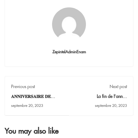
ZepintelAdminEnam
Previous post
Next post
𝐀𝐍𝐍𝐈𝐕𝐄𝐑𝐒𝐀𝐈𝐑𝐄 𝐃𝐄
La fin de l’année
𝐏𝐑𝐈𝐒𝐄 𝐃𝐄 𝐅𝐎𝐍𝐂𝐓𝐈𝐎𝐍
académique à l’ENAM
septembre 20, 2023
septembre 20, 2023
autour du drapeau national
You may also like